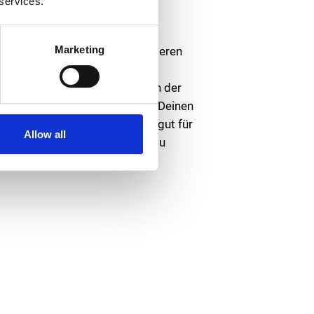
 services.
Marketing
em zu konzentrieren, und verlieren
 Lebensstil. Dazu gehört genug
nisse zu reagieren. Wenn Du in der
nking-Übung machst, stärkt das Deinen
er in die Balance und das ist gut für
Allow all
n aktiv zu sein. Dadurch tust Du