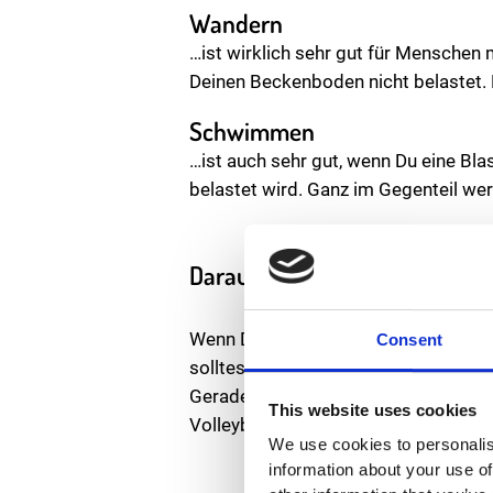
Wandern
…ist wirklich sehr gut für Menschen 
Deinen Beckenboden nicht belastet. D
Schwimmen
…ist auch sehr gut, wenn Du eine Bl
belastet wird. Ganz im Gegenteil w
Darauf musst Du beim Sport 
Wenn Du Inkontinenz hast, ist Sport 
Consent
solltest Du vermeiden. Joggen ist n
Gerade für Menschen mit einer Blase
This website uses cookies
Volleyball. Such Dir besser Low-Imp
We use cookies to personalis
information about your use of