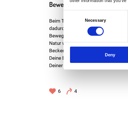
other information that you’ve
Bewegung tut Dir gut
Consent
Selection
Necessary
Beim Thema Inkontinenz geht es imme
dadurch aus dem Blick, was uns wirkl
Bewegung. Wenn Du aktiv bist, gibst
Natur wanderst, baut das Stress ab, 
Beckenboden, und das ist gut für Dein
Deny
Deine Blase. Du musst kein Profi wer
Deiner Blase immer etwas Gutes.
6
4