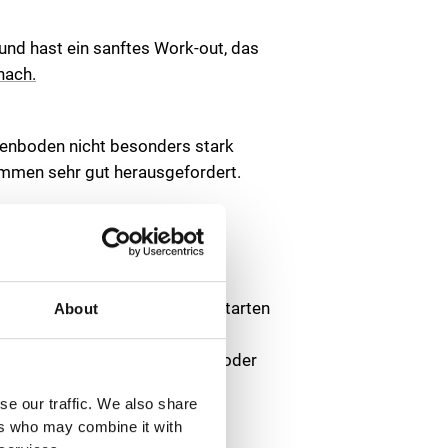
und hast ein sanftes Work-out, das
nach.
ckenboden nicht besonders stark
immen sehr gut herausgefordert.
lastung achten. Bestimmte Sportarten
About
er Beckenboden belastet wird.
portarten wie Tennis, Fußball oder
elasten.
se our traffic. We also share
ers who may combine it with