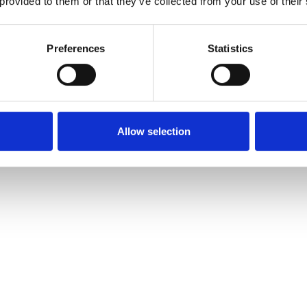
 provided to them or that they’ve collected from your use of their
Preferences
Statistics
r um Deine Gesundheit. Wir neigen dazu, uns auf das Probl
ich helfen kann. Was bei Inkontinenz hilft, ist ein gesunder
 Du Deinem Körper die Chance, ganzheitlich auf Deine Bedürf
das ist gut für Deine Blase. Wenn Du beim Pilates eine Pla
e Blase. Durch sportliche Aktivitäten bringst Du Deinen Körp
Allow selection
den. Es reicht aus, wenn Du jeden Tag versuchst, ein bissche