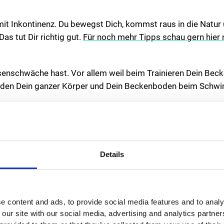
mit Inkontinenz. Du bewegst Dich, kommst raus in die Natur 
as tut Dir richtig gut.
Für noch mehr Tipps schau gern hier 
asenschwäche hast. Vor allem weil beim Trainieren Dein Be
erden Dein ganzer Körper und Dein Beckenboden beim Schw
achten
gut für Dich. Aber Du musst auf die richtige körperliche Be
Details
icht optimal, weil durch die Erschütterungen beim Joggen d
nschwäche ist das besonders ungünstig. Das gilt auch für S
act-Sportarten, die Deinen Beckenboden stärken und nicht b
e content and ads, to provide social media features and to analy
 our site with our social media, advertising and analytics partn