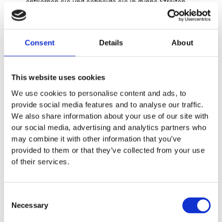
entkernen sie und schneide sie in dünne Streifen.
Wasche und viertele die Erdbeeren und gebe alles
zusammen in eine große Schale. Zupfe dann ein paar
Blätter Basilikum und hebe sie unter die anderen
Consent
Details
About
Zutaten.
Mische die Zutaten für das Dressing zusammen.
Hol die Gelbe Bete aus dem Backofen und lass sie
This website uses cookies
etwas abkühlen. Nutze diese Zeit, um ein paar
We use cookies to personalise content and ads, to
Kürbiskerne in der Pfanne zu rösten.
provide social media features and to analyse our traffic.
Mixe die Kürbiskerne mit den Leinsamen. Gebe die
We also share information about your use of our site with
Gelbe Bete zum Salat und streue die
our social media, advertising and analytics partners who
Kürbiskernmischung über den Salat. Jetzt noch das
may combine it with other information that you’ve
Dressing drüber, mischen, anrichten – wunderbar! Das
provided to them or that they’ve collected from your use
wird lecker!
of their services.
Wenn Du glücklich bist, ist es Deine Blase auch
Consent
Necessary
Selection
Wir sagen nicht, dass ein Salatrezept Blasenschwäche