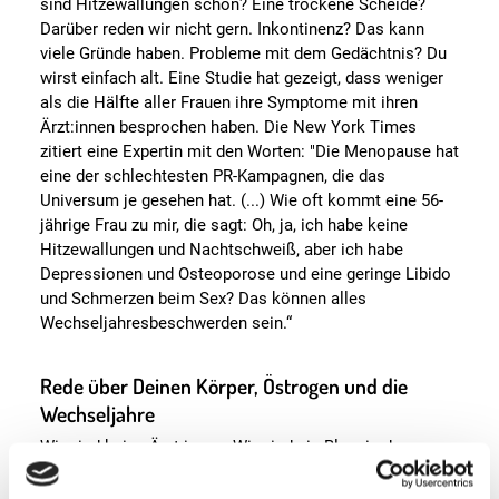
sind Hitzewallungen schon? Eine trockene Scheide?
Darüber reden wir nicht gern. Inkontinenz? Das kann
viele Gründe haben. Probleme mit dem Gedächtnis? Du
wirst einfach alt. Eine Studie hat gezeigt, dass weniger
als die Hälfte aller Frauen ihre Symptome mit ihren
Ärzt:innen besprochen haben. Die New York Times
zitiert eine Expertin mit den Worten: "Die Menopause hat
eine der schlechtesten PR-Kampagnen, die das
Universum je gesehen hat. (...) Wie oft kommt eine 56-
jährige Frau zu mir, die sagt: Oh, ja, ich habe keine
Hitzewallungen und Nachtschweiß, aber ich habe
Depressionen und Osteoporose und eine geringe Libido
und Schmerzen beim Sex? Das können alles
Wechseljahresbeschwerden sein.“
Rede über Deinen Körper, Östrogen und die
Wechseljahre
Wir sind keine Ärzt:innen. Wir sind ein Blog, in dem es
um Inkontinenz geht. Aber wir merken immer wieder, wie
stark Frauen leiden, weil wir ungern ehrlich über die