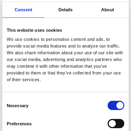
Menopause reden. Dabei passiert so viel, wenn der
Consent
Details
About
Körper im Alter weniger Östrogen produziert. Ganz klar,
die Symptome sind diffus und vielseitig. Die
hormonellen Veränderungen können zu Hitzewallungen
This website uses cookies
führen, zu Schlafstörungen und depressiven
Verstimmungen. Und zu oft tun wir so, als wären diese
We use cookies to personalise content and ads, to
Wechseljahresbeschwerden nicht der Rede wert. Wir
provide social media features and to analyse our traffic.
leiden im Stillen und ignorieren dadurch mögliche
We also share information about your use of our site with
Risiken der Wechseljahre.[KT1] [ha2] Darum ist es so
our social media, advertising and analytics partners who
wichtig, dass wir uns über unsere Erfahrungen
may combine it with other information that you’ve
austauschen, mit unseren Ärzt:innen reden und uns nicht
provided to them or that they’ve collected from your use
abwimmeln lassen, weil jemand uns das Gefühl gibt,
of their services.
dass Wechseljahresbeschwerden nicht schlimm sind.
Das stimmt ganz einfach nicht und es ist wichtig, dass
es Dir gut geht. Deshalb reden wir so offen über diese
Consent
Themen. Denn das eigene Wohlbefinden ist keine
Necessary
Selection
Nebensache, sondern die Grundlage für ein gutes Leben
– besonders in den Wechseljahren.
Preferences
Quellen: