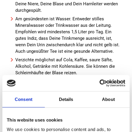
Deine Niere, Deine Blase und Dein Harnleiter werden
durchgespült.
Am gesündesten ist Wasser. Entweder stilles
Mineralwasser oder Trinkwasser aus der Leitung.
Empfohlen wird mindestens 1,5 Liter pro Tag. Ein
gutes Indiz, dass Deine Trinkmenge ausreicht, ist,
wenn Dein Urin zwischendurch klar und nicht gelb ist.
Auch ungesüßter Tee ist eine gesunde Alternative.
Verzichte möglichst auf Cola, Kaffee, saure Säfte,
Alkohol, Getränke mit Kohlensäure. Sie können die
Schleimhäufte der Blase reizen.
Helfen kann Dir im Alltag, wenn Du Deine Ernährung
umstellst. Der Verzicht auf Gluten sowie eine zucker-
und fleischarme Ernährung mit viel frischem Obst und
Consent
Details
About
Gemüse soll häufig bereits Besserung bringen.
Wenn Du unterwegs auf die Schnelle keine Toilette
findest, beuge dich weit nach vorn. Du kannst dabei
This website uses cookies
so tun, als würdest Du Dir die Schuhe neu binden. Das
Beugen nach vorn bewirkt eine Verlagerung und
We use cookies to personalise content and ads, to