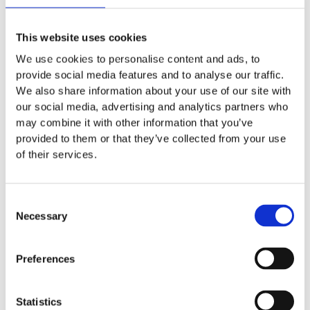
willkürlich und schmerzlos. Ab einem gewissen Füllgrad
der Blase senden Rezeptoren ein Signal über das
Nervensystem an das Gehirn. Im Regelfall unterbindet
This website uses cookies
der gesunde Mensch zunächst die Entleerung der Blase
We use cookies to personalise content and ads, to
durch Anspannung des Blasenschließmuskels. Wird
provide social media features and to analyse our traffic.
dieser Muskel jedoch zur geeigneten Zeit und am
We also share information about your use of our site with
geeigneten Ort entspannt, so setzt die Miktion ein.
our social media, advertising and analytics partners who
Da der Prozess der Blasenentleerung einem komplexen
may combine it with other information that you’ve
Vorgang im menschlichen Körper zugrunde liegt, kann
provided to them or that they’ve collected from your use
durch verschiedene Ursachen auch eine sogenannte
of their services.
Miktionsstörung auftreten. Durch ein gezieltes
Blasentraining lässt sich die Blasenentleerung jedoch
auch trainieren, z.B. bei Inkontinenzproblemen.
Consent
Necessary
Selection
Synonyme für den Begriff Miktion sind zusätzlich
Wasserlassen, Harnlassen und Urinieren.
Preferences
Statistics