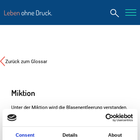
Leben
ohne Druck.
Zurück zum Glossar
Miktion
Unter der Miktion wird die Blasenentleerung verstanden.
Also der Vorgang, bei dem die Harnblase entleert wird.
Bein einwandfreiem Zusammenspiel zwischen
Nervensystem, Harnblase, Schließmuskel und Harnröhre
Consent
Details
About
ist die Miktion (die Entleerung der Blase) normalerweise