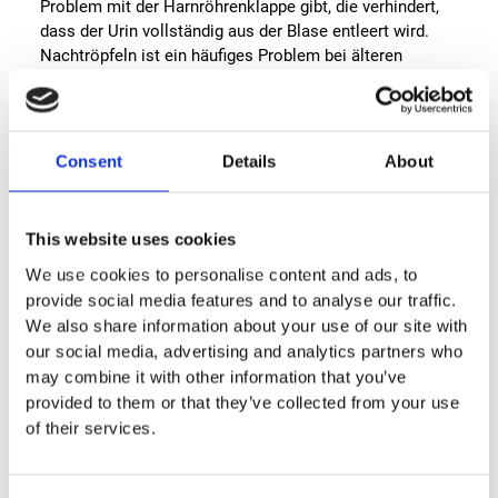
Problem mit der Harnröhrenklappe gibt, die verhindert,
dass der Urin vollständig aus der Blase entleert wird.
Nachtröpfeln ist ein häufiges Problem bei älteren
Männern, die an einer vergrößerten Prostata leiden, aber
es kann auch bei Frauen auftreten, insbesondere nach
der Menopause. Es kann auch durch bestimmte
medizinische Bedingungen verursacht werden, wie zum
Consent
Details
About
Beispiel eine Harnwegsinfektion oder eine
neurologische Erkrankung. In einigen Fällen kann das
Nachtröpfeln durch gezielte Übungen oder Medikamente
This website uses cookies
behandelt werden, aber in anderen Fällen kann eine
We use cookies to personalise content and ads, to
chirurgische Behandlung notwendig sein.
provide social media features and to analyse our traffic.
Nachtröpfeln kann ein Symptom von Harninkontinenz
We also share information about your use of our site with
sein und tritt häufig bei Männern auf, die an einer
our social media, advertising and analytics partners who
vergrößerten Prostata leiden oder nach einer
may combine it with other information that you’ve
Prostataoperation. Es kann auch bei Frauen auftreten,
provided to them or that they’ve collected from your use
insbesondere nach einer Geburt oder bei einer
of their services.
Beckenbodeninsuffizienz.
Die Behandlung von Harninkontinenz und Nachtröpfeln