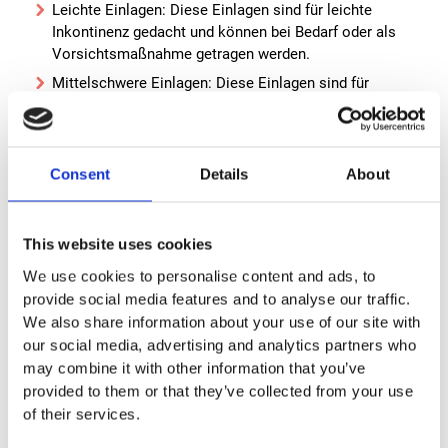
Leichte Einlagen: Diese Einlagen sind für leichte
Inkontinenz gedacht und können bei Bedarf oder als
Vorsichtsmaßnahme getragen werden.
Mittelschwere Einlagen: Diese Einlagen sind für
mittelschwere Inkontinenz gedacht und bieten eine
höhere Absorptionskapazität als leichte Einlagen.
Schwere Einlagen: Diese Einlagen sind für schwere
Consent
Details
About
Inkontinenz gedacht und bieten die höchste
Absorptionskapazität. Sie können auch nachts
getragen werden.
This website uses cookies
Anatomische Einlagen: Diese Einlagen sind speziell
geformt, um dem Körperkontur anzupassen und
We use cookies to personalise content and ads, to
bieten somit einen besseren Sitz und höhere
provide social media features and to analyse our traffic.
Sicherheit.
We also share information about your use of our site with
our social media, advertising and analytics partners who
may combine it with other information that you’ve
provided to them or that they’ve collected from your use
of their services.